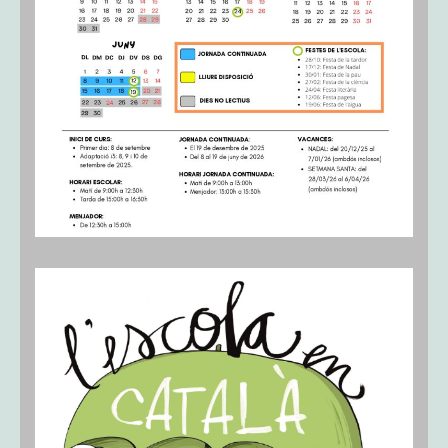
Anglès
Biblioteca
L’hort
Educació física
Psicomotricitat
Altres espais