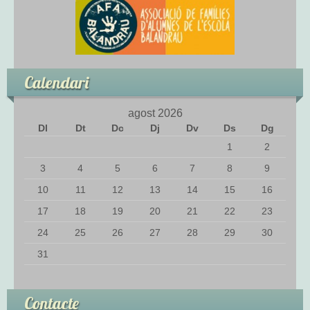
L’adaptació
Activitats d’aula
Calendari
Espais d’aprenentatge
Tallers
agost 2026
Dl
Dt
Dc
Dj
Dv
Ds
Dg
Propostes a l’exterior
1
2
3
4
5
6
7
8
9
EDUCACIÓ PRIMÀRIA
10
11
12
13
14
15
16
17
18
19
20
21
22
23
Activitats d’aula
24
25
26
27
28
29
30
Espais d’aprenentatge
31
Tallers d’Art
Contacte