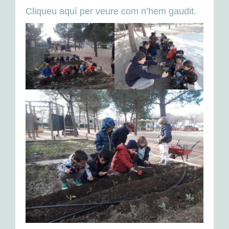
Padrins lectors
Cliqueu aquí per veure com n’hem gaudit.
ACTIVITATS D’ESCOLA
Aules obertes
Projecte família-escola
Projecte infància-vellesa
Les festes
ESPAIS DE L’ESCOLA
L’aula de referència
Expressió
Música