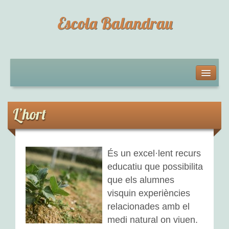
Escola Balandrau
L’ESCOLA
Qui som?
L’hort
Horari de l’escola
Documentacions digitals: situacions d’aprenentatge
És un excel·lent recurs
educatiu que possibilita
Projecte Educatiu de Centre
que els alumnes
Documents del centre
visquin experiències
relacionades amb el
EDUCACIÓ INFANTIL
medi natural on viuen.