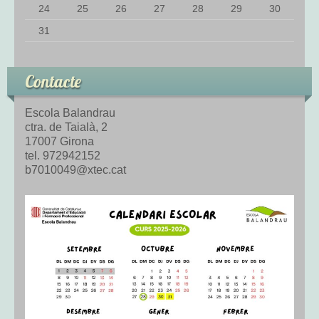
24
25
26
27
28
29
30
31
Contacte
Escola Balandrau
ctra. de Taialà, 2
17007 Girona
tel. 972942152
b7010049@xtec.cat