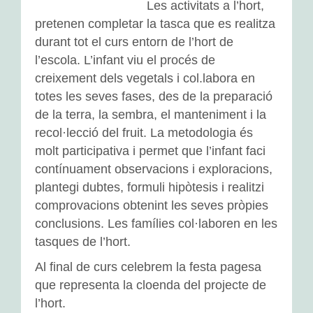
Les activitats a l’hort,
L’adaptació
pretenen completar la tasca que es realitza
durant tot el curs entorn de l’hort de
Activitats d’aula
l’escola. L’infant viu el procés de
creixement dels vegetals i col.labora en
Espais d’aprenentatge
totes les seves fases, des de la preparació
de la terra, la sembra, el manteniment i la
Tallers
recol·lecció del fruit. La metodologia és
Propostes a l’exterior
molt participativa i permet que l’infant faci
contínuament observacions i exploracions,
EDUCACIÓ PRIMÀRIA
plantegi dubtes, formuli hipòtesis i realitzi
comprovacions obtenint les seves pròpies
Activitats d’aula
conclusions. Les famílies col·laboren en les
tasques de l’hort.
Espais d’aprenentatge
Al final de curs celebrem la festa pagesa
Tallers d’Art
que representa la cloenda del projecte de
l’hort.