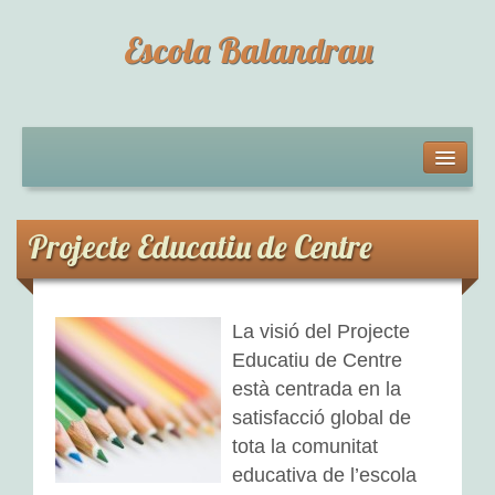
Escola Balandrau
L’ESCOLA
Qui som?
Projecte Educatiu de Centre
Horari de l’escola
Documentacions digitals: situacions d’aprenentatge
La visió del Projecte
Educatiu de Centre
Projecte Educatiu de Centre
està centrada en la
Documents del centre
satisfacció global de
tota la comunitat
EDUCACIÓ INFANTIL
educativa de l’escola