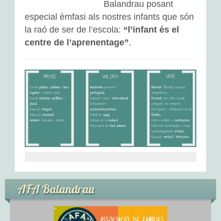
Balandrau posant
L’adaptació
especial èmfasi als nostres infants que són
la raó de ser de l’escola:
“l’infant és el
Activitats d’aula
centre de l’aprenentage”
.
Espais d’aprenentatge
Tallers
Propostes a l’exterior
EDUCACIÓ PRIMÀRIA
Activitats d’aula
Espais d’aprenentatge
AFA Balandrau
Tallers d’Art