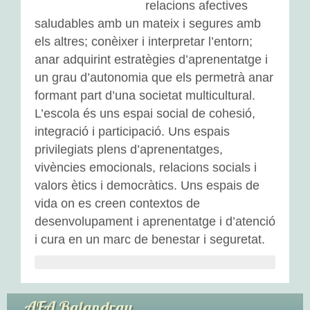
relacions afectives
L’adaptació
saludables amb un mateix i segures amb
els altres; conèixer i interpretar l’entorn;
Activitats d’aula
anar adquirint estratègies d’aprenentatge i
un grau d’autonomia que els permetrà anar
Espais d’aprenentatge
formant part d’una societat multicultural.
L’escola és uns espai social de cohesió,
Tallers
integració i participació. Uns espais
Propostes a l’exterior
privilegiats plens d’aprenentatges,
vivències emocionals, relacions socials i
EDUCACIÓ PRIMÀRIA
valors ètics i democràtics. Uns espais de
vida on es creen contextos de
Activitats d’aula
desenvolupament i aprenentatge i d’atenció
i cura en un marc de benestar i seguretat.
Espais d’aprenentatge
Tallers d’Art
AFA Balandrau