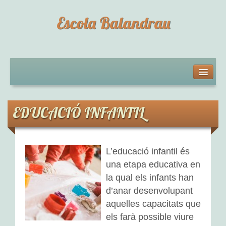
Escola Balandrau
L’ESCOLA
Qui som?
EDUCACIÓ INFANTIL
Horari de l’escola
Documentacions digitals: situacions d’aprenentatge
L’educació infantil és
una etapa educativa en
Projecte Educatiu de Centre
la qual els infants han
Documents del centre
d’anar desenvolupant
aquelles capacitats que
EDUCACIÓ INFANTIL
els farà possible viure