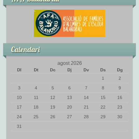
Padrins lectors
ACTIVITATS D’ESCOLA
Aules obertes
Projecte família-escola
Calendari
Projecte infància-vellesa
agost 2026
Dl
Dt
Dc
Dj
Dv
Ds
Dg
Les festes
1
2
3
4
5
6
7
8
9
ESPAIS DE L’ESCOLA
10
11
12
13
14
15
16
L’aula de referència
17
18
19
20
21
22
23
24
25
26
27
28
29
30
Expressió
31
Música