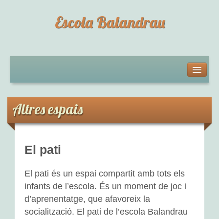
Escola Balandrau
L’ESCOLA
Qui som?
Altres espais
Horari de l’escola
Documentacions digitals: situacions d’aprenentatge
El pati
Projecte Educatiu de Centre
El pati és un espai compartit amb tots els
Documents del centre
infants de l’escola. És un moment de joc i
d’aprenentatge, que afavoreix la
EDUCACIÓ INFANTIL
socialització. El pati de l’escola Balandrau