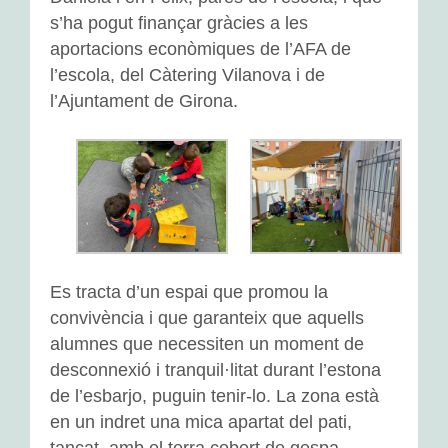
Padrins lectors
s’ha pogut finançar gràcies a les
aportacions econòmiques de l’AFA de
ACTIVITATS D’ESCOLA
l’escola, del Càtering Vilanova i de
l’Ajuntament de Girona.
Aules obertes
Projecte família-escola
Projecte infància-vellesa
Les festes
ESPAIS DE L’ESCOLA
Es tracta d’un espai que promou la
convivència i que garanteix que aquells
L’aula de referència
alumnes que necessiten un moment de
desconnexió i tranquil·litat durant l’estona
Expressió
de l’esbarjo, puguin tenir-lo. La zona està
en un indret una mica apartat del pati,
Música