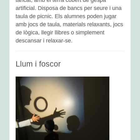
tancat, amb el terra cobert de gespa
artificial. Disposa de bancs per seure i una
Anglès
taula de picnic. Els alumnes poden jugar
Biblioteca
amb jocs de taula, materials relaxants, jocs
de lògica, llegir llibres o simplement
L’hort
descansar i relaxar-se.
Educació física
Llum i foscor
Psicomotricitat
Altres espais